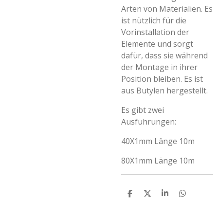
Arten von Materialien. Es
ist nützlich für die
Vorinstallation der
Elemente und sorgt
dafür, dass sie während
der Montage in ihrer
Position bleiben. Es ist
aus Butylen hergestellt.
Es gibt zwei
Ausführungen:
40X1mm Länge 10m
80X1mm Länge 10m
T
T
T
T
e
e
e
e
i
i
i
i