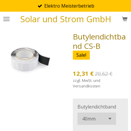
Elektro Meisterbetrieb
Zum
Hauptinhalt
Solar und Strom GmbH
springen
Butylendichtba
nd CS-B
Sale!
12,31 €
20,62 €
zzgl. MwSt. und
Versandkosten
Butylendichtband