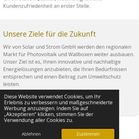
Kundenzufriedenheit an erster Stelle.
Unsere Ziele für die Zukunft
Wir von Solar und Strom GmbH werden den regionalen
Markt für Photovoltaik und Wallboxen weiter ausbauen.
Unser Ziel ist es, Ihnen innovative und nachhaltige
Energielösungen anzubieten, die Ihren Bedürfnissen
entsprechen und einen Beitrag zum Umweltschutz
leisten.
Diese Website verwendet Cookies, um Ihr
Entdecke unsere produkte
Erlebnis zu verbessern und maßgeschneiderte
Werbung anzuzeigen. Indem Sie auf
„Akzeptieren“ klicken, stimmen Sie der
Verwendung aller Cookies zu.
© 2025 - 2026 Solar und Strom GmbH
Ablehnen
Zustimmen
Mit Unterstützung von
Webador