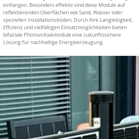
einfangen. Besonders effektiv sind diese Module auf
reflektierenden Oberflächen wie Sand, Wasser oder
speziellen Installationsböden. Durch ihre Langlebigkeit,
Effizienz und vielfältigen Einsatzmöglichkeiten bieten
bifaziale Photovoltaikmodule eine zukunftssichere
Lösung für nachhaltige Energieerzeugung.